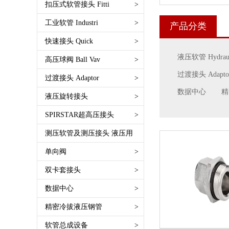
维特利唯特利Victaulic沟槽式接头
扣压式软管接头 Fitti
>
SAE 100 R3 一层纤维编织
快插式免扣压免卡箍 Push lok
公制卡套 DIN2353 Metric
工业软管 Industri
>
产品分类
SAE 100 R4 耐高温回油软管
TW接头 槽罐车接头EN14420-6
双面接芯子Double Connector
输水软管 绝缘软管Water Hose
快速接头 Quick
>
SAE 100 R5 线编织外层软管
DIN28450
英锥管螺纹BSPT
Nonconductive Hose
液压软管 Hydraul
FASTER速捷快速接头
高压球阀 Ball Vav
>
SAE 100 R6 一层纤维编织软管
安全管夹EN14420-3 DIN2817
美制锥螺纹NPT
空气及多用途软管 Air and multi-
CEJN希恩
过渡接头 Adapto
SAE 100 R7 树脂管
过渡接头 Adaptor
>
德式接管 EN14420-5 DIN2817
美制SAE螺纹O形圈密封
purpose
INTEVA因特威 快速接头
高压软管油管安全拉网 防脱链 防
数据中心
精
德式法兰 EN14420-4 EN1092-
公制24度锥 DIN DKOS DKOL
液压旋转接头
>
英管内螺纹平面
焊接软管 Welding Hose
RTC快速接头
崩链
1/11B
其他公制螺纹接头
公制24度锥 DIN DKOS DKOL
SPIRSTAR超高压接头
>
食品医药软管 Food Hose
DNP快速接头
航空液压油管 高压特富龙管
法式接头 Guillemin EN11420-8/NF
英制螺纹60°锥面 BSPP BSPT
美制37°锥JIC
输油软管 Petrol Hose
测压软管及测压接头 液压用
派克快速接头
电缆
E 29572
美制螺纹JIC NPT ORFS
英制螺纹60°锥BSP 60°Cone
矿用软管
世伟洛克
>
单向阀
>
SAE 100 R8树脂管
复合软管接头Composite Hose
法兰FLANGE
公制平面密封 Metric Flat
油田软管 钻探管
SAE 100 R9钢丝缠绕管
双卡套接头
>
Fittting
煤矿用接头
公制球面密封Metric Multiseal
高压清洗管 超高压水管
SAE 100 R10钢丝缠绕管
快速接头 Camlock EN14420-7
其他接头
数据中心
>
公制74° Metric 74° Cone
喷涂和呼吸软管 Paint Spray and
SAE 100 R12钢丝缠绕管
DIN2828
英制螺纹球面 BSPP Multiseal
精密冷拔液压钢管
>
Breathing
SAE 100 R13钢丝缠绕管
自锁式快速接头Autolock Camlock
美制平面ORFS FLAT
塑料物料软管 Plastice Hose
软管总成设备
>