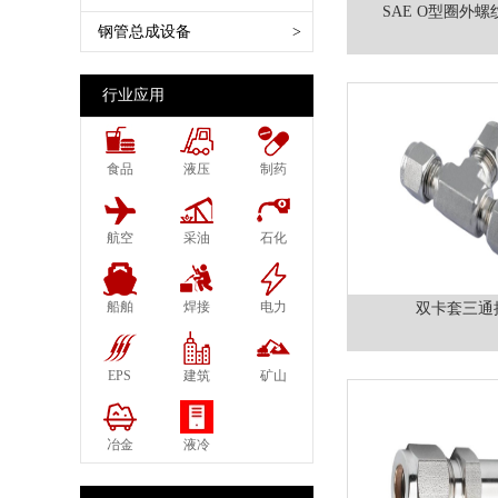
SAE 100 R14特氟龙管
德式蒸汽接头管夹 EN14423
SAE O型圈外螺
法兰SAE FLANGE Code 61 62
船舶软管 Marine Hose
扣压机Crimping Machine
钢管总成设备
>
SAE 100 R15缠绕管
DIN2826
日标英制60°JIS
农用软管 Agriculture Hose
切割机 切管机 Cutting Machine
SAE 100 R16柔软两层钢丝
美式蒸汽接头 Ground Joint
铰接式Banjo
蒸汽管石油气软管 Steam Hose
剥胶机Skiving Machine
行业应用
SAE 100 R17柔软钢丝编织
Couplings
LPG
打码机 套筒打字机
SAE 100 R18树脂管
管夹DIN20039
化学管橡胶物料软管 Acid
胶管清洗机 Hose Assebly Cleaning
SAE 100 R19柔软钢丝编织
食品
液压
制药
布尔接头 鲍尔接头Perrot
Chemical
Machine
EN857 1SC 1层钢丝
Couplings Bauer
空气水油多用途软管
胶管试压机Pressure Test Machine
EN857 2SC 2层钢丝编织
航空
采油
石化
泥浆接头Mortar Couplings
压缩天然气软管
EN856 4SP 4层缠绕
卫生级食品接头 DIN11850 11851
EN856 4SH 4层缠绕
SMS1145
船舶
焊接
电力
双卡套三通
EN854 1TE纤维
德式花园接头GEKA
EN854 2TE纤维
法式空气接头 Express Couplings
EPS
建筑
矿山
EN854 3TE纤维
NF E29573
高温低温软管
欧式空气接头 DIN3489 European
冶金
液冷
千斤顶软管 JACK HOSE
Air Couplings