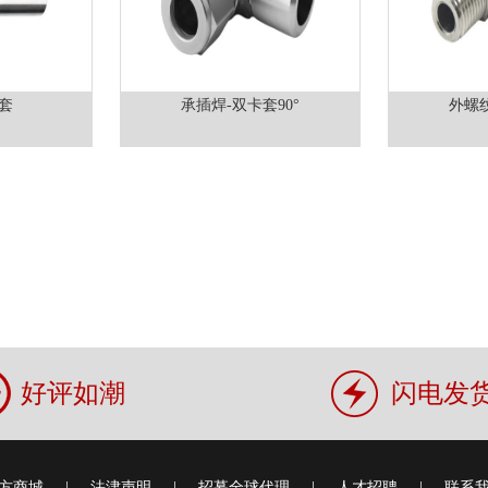
套
承插焊-双卡套90°
外螺纹
好评如潮
闪电发
方商城
|
法津声明
|
招募全球代理
|
人才招聘
|
联系