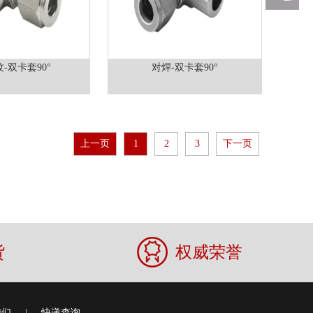
-双卡套90°
对焊-双卡套90°
上一页
1
2
3
下一页
货
权威荣誉
我们
|
快递查询