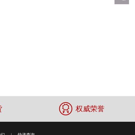
货
权威荣誉
我们
|
快递查询