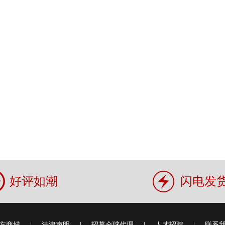
好评如潮
闪电发
方商城
|
法津声明
|
招募全球代理
|
人才招聘
|
联系