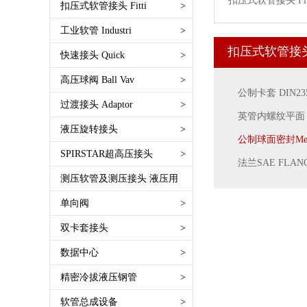
扣压式软管接头 Fitt
维特利唯特利Victaulic沟槽式接头
扣压式软管接头 Fitti
>
SAE 100 R3 一层纤维编织
快插式免扣压免卡箍 Push lok
公制卡套 DIN2353 Metric
工业软管 Industri
>
SAE 100 R4 耐高温回油软管
TW接头 槽罐车接头EN14420-6
双面接芯子Double Connector
扣压式软管接头 F
输水软管 绝缘软管Water Hose
快速接头 Quick
>
SAE 100 R5 线编织外层软管
DIN28450
英锥管螺纹BSPT
Nonconductive Hose
FASTER速捷快速接头
高压球阀 Ball Vav
>
SAE 100 R6 一层纤维编织软管
安全管夹EN14420-3 DIN2817
美制锥螺纹NPT
公制卡套 DIN2353
空气及多用途软管 Air and multi-
CEJN希恩
SAE 100 R7 树脂管
过渡接头 Adaptor
>
德式接管 EN14420-5 DIN2817
美制SAE螺纹O形圈密封
purpose
英管内螺纹平面
INTEVA因特威 快速接头
高压软管油管安全拉网 防脱链 防
德式法兰 EN14420-4 EN1092-
公制24度锥 DIN DKOS DKOL
液压旋转接头
>
英管内螺纹平面
焊接软管 Welding Hose
RTC快速接头
公制球面密封Metric
崩链
1/11B
其他公制螺纹接头
公制24度锥 DIN DKOS DKOL
SPIRSTAR超高压接头
>
食品医药软管 Food Hose
DNP快速接头
法兰SAE FLANGE
航空液压油管 高压特富龙管
法式接头 Guillemin EN11420-8/NF
英制螺纹60°锥面 BSPP BSPT
美制37°锥JIC
输油软管 Petrol Hose
测压软管及测压接头 液压用
派克快速接头
电缆
E 29572
美制螺纹JIC NPT ORFS
英制螺纹60°锥BSP 60°Cone
矿用软管
世伟洛克
>
单向阀
>
SAE 100 R8树脂管
复合软管接头Composite Hose
法兰FLANGE
公制平面密封 Metric Flat
油田软管 钻探管
SAE 100 R9钢丝缠绕管
双卡套接头
>
Fittting
煤矿用接头
公制球面密封Metric Multiseal
高压清洗管 超高压水管
SAE 100 R10钢丝缠绕管
快速接头 Camlock EN14420-7
其他接头
数据中心
>
公制74° Metric 74° Cone
喷涂和呼吸软管 Paint Spray and
SAE 100 R12钢丝缠绕管
DIN2828
英制螺纹球面 BSPP Multiseal
精密冷拔液压钢管
>
Breathing
SAE 100 R13钢丝缠绕管
自锁式快速接头Autolock Camlock
美制平面ORFS FLAT
塑料物料软管 Plastice Hose
软管总成设备
>