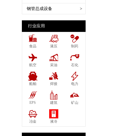
SAE 100 R14特氟龙管
德式蒸汽接头管夹 EN14423
法兰SAE FLANGE Code 61 62
船舶软管 Marine Hose
扣压机Crimping Machine
钢管总成设备
>
SAE 100 R15缠绕管
DIN2826
日标英制60°JIS
农用软管 Agriculture Hose
切割机 切管机 Cutting Machine
SAE 100 R16柔软两层钢丝
美式蒸汽接头 Ground Joint
铰接式Banjo
蒸汽管石油气软管 Steam Hose
剥胶机Skiving Machine
行业应用
SAE 100 R17柔软钢丝编织
Couplings
LPG
打码机 套筒打字机
SAE 100 R18树脂管
管夹DIN20039
化学管橡胶物料软管 Acid
胶管清洗机 Hose Assebly Cleaning
SAE 100 R19柔软钢丝编织
食品
液压
制药
布尔接头 鲍尔接头Perrot
Chemical
Machine
EN857 1SC 1层钢丝
Couplings Bauer
空气水油多用途软管
胶管试压机Pressure Test Machine
EN857 2SC 2层钢丝编织
航空
采油
石化
泥浆接头Mortar Couplings
压缩天然气软管
EN856 4SP 4层缠绕
卫生级食品接头 DIN11850 11851
EN856 4SH 4层缠绕
SMS1145
船舶
焊接
电力
EN854 1TE纤维
德式花园接头GEKA
EN854 2TE纤维
法式空气接头 Express Couplings
EPS
建筑
矿山
EN854 3TE纤维
NF E29573
高温低温软管
欧式空气接头 DIN3489 European
冶金
液冷
千斤顶软管 JACK HOSE
Air Couplings