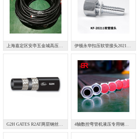
上海嘉定区安亭五金城高压油管接头
伊顿永华扣压软管接头20211 国标公制内螺纹平面
G2H GATES R2AT两层钢丝编织耐高温液压油管
4轴数控弯管机液压专用钢管总成ST37.4 ST35 10# 20#钢